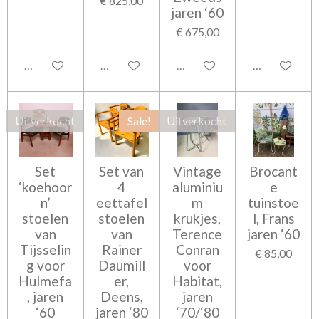
€ 825,00
jaren ‘60
€ 675,00
In winkelwagen
In winkelwagen
In winkelwagen
In winkelwag
Uitverkocht
Sale!
Uitverkocht
Set
Set van
Vintage
Brocant
‘koehoor
4
aluminiu
e
n’
eettafel
m
tuinstoe
stoelen
stoelen
krukjes,
l, Frans
van
van
Terence
jaren ‘60
Tijsselin
Rainer
Conran
€ 85,00
g voor
Daumill
voor
Hulmefa
er,
Habitat,
, jaren
Deens,
jaren
‘60
jaren ‘80
‘70/‘80