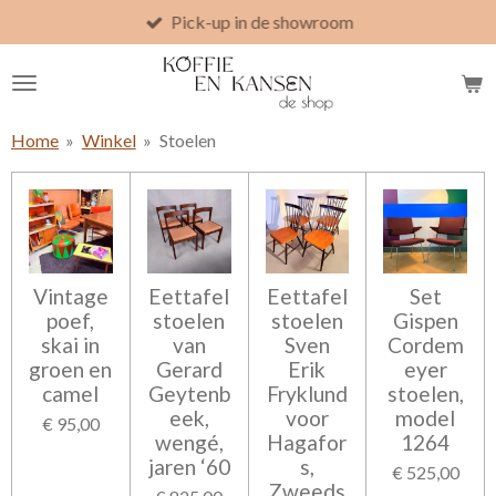
Pick-up in de showroom
Ga
direct
naar
de
hoofdinhoud
Home
»
Winkel
»
Stoelen
Vintage
Eettafel
Eettafel
Set
poef,
stoelen
stoelen
Gispen
skai in
van
Sven
Cordem
groen en
Gerard
Erik
eyer
camel
Geytenb
Fryklund
stoelen,
eek,
voor
model
€ 95,00
wengé,
Hagafor
1264
jaren ‘60
s,
€ 525,00
Zweeds