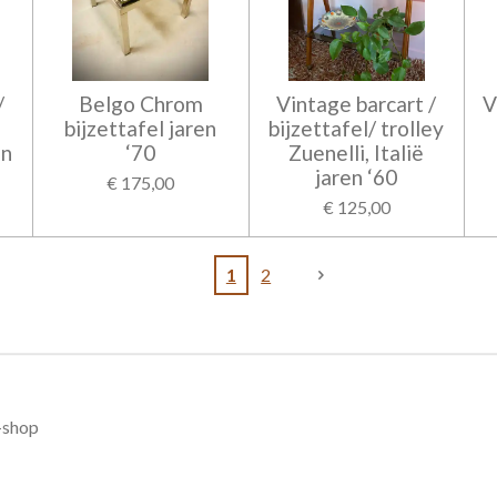
/
Belgo Chrom
Vintage barcart /
V
bijzettafel jaren
bijzettafel/ trolley
en
‘70
Zuenelli, Italië
jaren ‘60
€ 175,00
€ 125,00
1
2
-shop