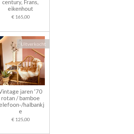
century, Frans,
eikenhout
€ 165,00
Uitverkocht
Vintage jaren ‘70
rotan / bamboe
elefoon-/halbankj
e
€ 125,00