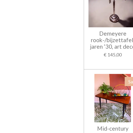
Demeyere
rook-/bijzettafel
jaren ‘30, art de
€ 145,00
Sa
Mid-century