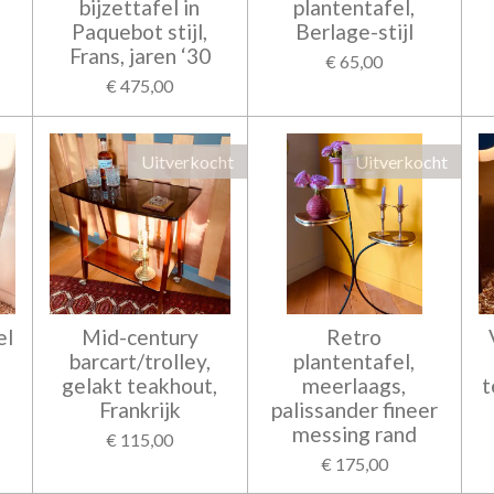
bijzettafel in
plantentafel,
Paquebot stijl,
Berlage-stijl
Frans, jaren ‘30
€ 65,00
€ 475,00
Uitverkocht
Uitverkocht
el
Mid-century
Retro
barcart/trolley,
plantentafel,
gelakt teakhout,
meerlaags,
t
Frankrijk
palissander fineer
messing rand
€ 115,00
€ 175,00