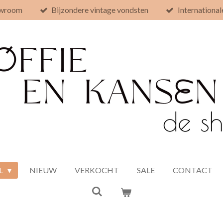
owroom
Bijzondere vintage vondsten
International
L
NIEUW
VERKOCHT
SALE
CONTACT