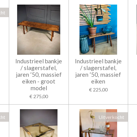
cht
Industrieel bankje
Industrieel bankje
/ slagerstafel,
/ slagerstafel,
jaren ‘50, massief
jaren ‘50, massief
eiken - groot
eiken
model
€ 225,00
€ 275,00
cht
Uitverkocht