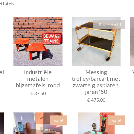
ettafels
Uitverkocht
el
Industriële
Messing
metalen
trolley/barcart met
bijzettafels, rood
zwarte glasplaten,
jaren ‘50
€ 37,50
€ 475,00
Sale!
Sale!