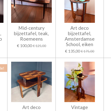
Mid-century
Art deco
,
bijzettafel, teak,
bijzettafel,
co
Roemeens
Amsterdamse
School, eiken
€ 100,00
€ 125,00
€ 135,00
€ 175,00
le!
Art deco
Vintage