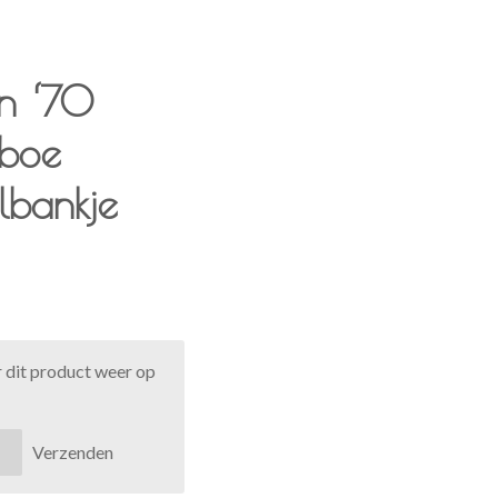
en ‘70
mboe
lbankje
 dit product weer op
Verzenden