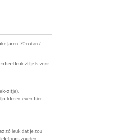
uke jaren ‘70 rotan /
 heel leuk zitje is voor
ek-zitje).
ijn-kleren-even-hier-
ez zó leuk dat je zou
telefoons zouden