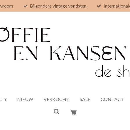
owroom
Bijzondere vintage vondsten
International
L
NIEUW
VERKOCHT
SALE
CONTACT