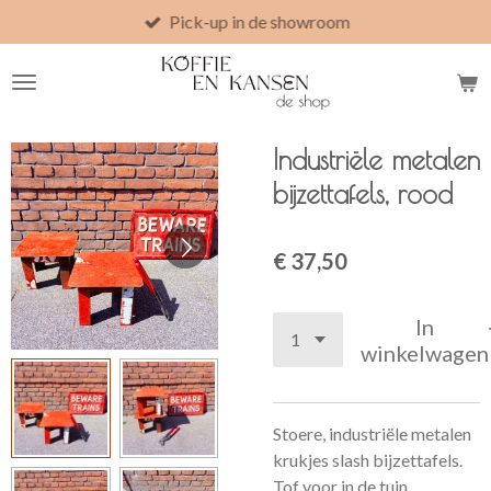
Pick-up in de showroom
Ga
direct
naar
de
hoofdinhoud
Industriële metalen
bijzettafels, rood
€ 37,50
In
winkelwagen
Stoere, industriële metalen
krukjes slash bijzettafels.
Tof voor in de tuin,