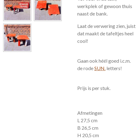
werkplek of gewoon thuis
naast de bank.
Laat de verwering zien, juist
dat maakt de tafeltjes heel
cool!
Gaan ook héél goed i.c.m.
de rode
SUN.
letters!
Prijs is per stuk.
Afmetingen
L 27,5 cm
B 26,5 cm
H 20,5 cm