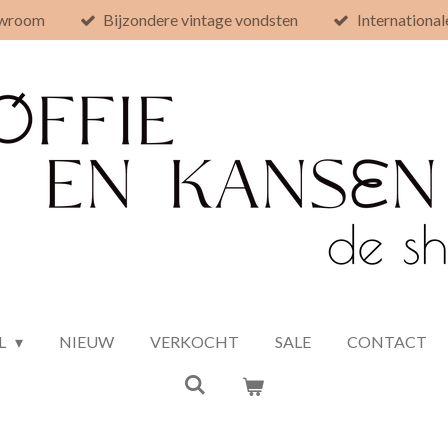
owroom
Bijzondere vintage vondsten
International
L
NIEUW
VERKOCHT
SALE
CONTACT