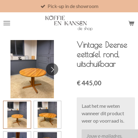
Pick-up in de showroom
Ga
direct
naar
de
hoofdinhoud
Vintage Deense
eettafel rond,
uitschuifbaar
€ 445,00
Laat het me weten
wanneer dit product
weer op voorraad is.