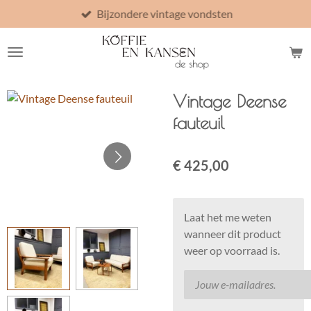
Bijzondere vintage vondsten
Ga
direct
naar
de
hoofdinhoud
Vintage Deense
fauteuil
€ 425,00
Laat het me weten
wanneer dit product
weer op voorraad is.