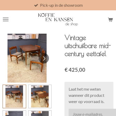
Pick-up in de showroom
Ga
direct
naar
de
hoofdinhoud
Vintage
uitschuifbare mid-
century eettafel
€ 425,00
Laat het me weten
wanneer dit product
weer op voorraad is.