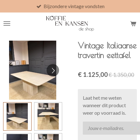
Bijzondere vintage vondsten
Ga
direct
naar
de
hoofdinhoud
Vintage Italiaanse
travertin eettafel
€ 1.125,00
€ 1.350,00
Laat het me weten
wanneer dit product
weer op voorraad is.