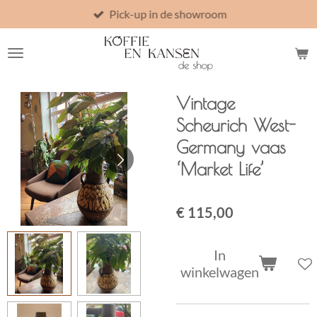
Pick-up in de showroom
Ga
direct
naar
de
hoofdinhoud
Vintage
Scheurich West-
Germany vaas
‘Market Life’
€ 115,00
In
winkelwagen