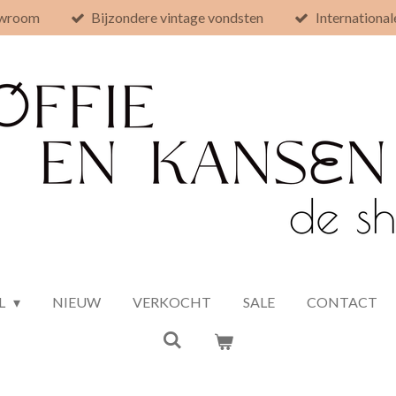
owroom
Bijzondere vintage vondsten
International
L
NIEUW
VERKOCHT
SALE
CONTACT