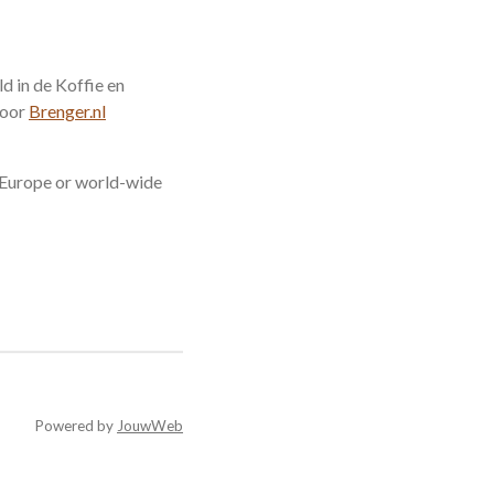
 in de Koffie en
door
Brenger.nl
n Europe or world-wide
Powered by
JouwWeb