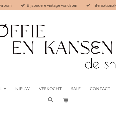
owroom
Bijzondere vintage vondsten
International
L
NIEUW
VERKOCHT
SALE
CONTACT