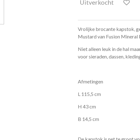
Uitverkocht
Vrolijke brocante kapstok, ge
Mustard van Fusion Mineral P
Niet alleen leuk in de hal maar
voor sieraden, dassen, kledin
Afmetingen
L 115,5 cm
H 43 cm
B 14,5 cm
De kapstok is net te groot v