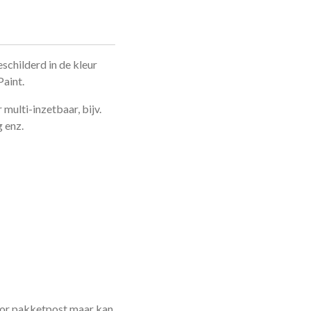
schilderd in de kleur
aint.
 multi-inzetbaar, bijv.
g enz.
oor pakketpost maar kan