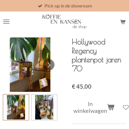
Pick-up in de showroom
Ga
direct
naar
de
hoofdinhoud
Hollywood
Regency
plantenpot jaren
‘70
€ 45,00
In
winkelwagen