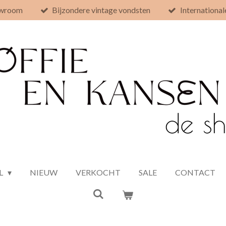
owroom
Bijzondere vintage vondsten
International
L
NIEUW
VERKOCHT
SALE
CONTACT