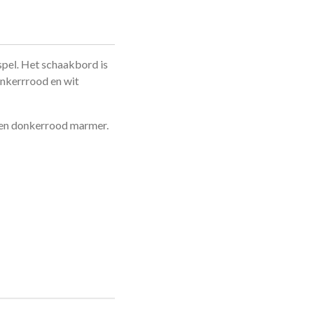
pel. Het schaakbord is
onkerrrood en wit
t en donkerrood marmer.