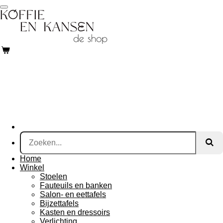
Ga
direct
naar
de
hoofdinhoud
Home
Winkel
Stoelen
Fauteuils en banken
Salon- en eettafels
Bijzettafels
Kasten en dressoirs
Verlichting