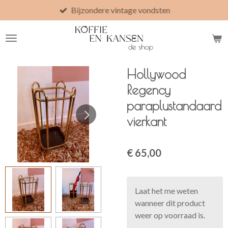
Bijzondere vintage vondsten
Ga
direct
naar
de
hoofdinhoud
Hollywood
Regency
paraplustandaard
vierkant
€ 65,00
Laat het me weten
wanneer dit product
weer op voorraad is.