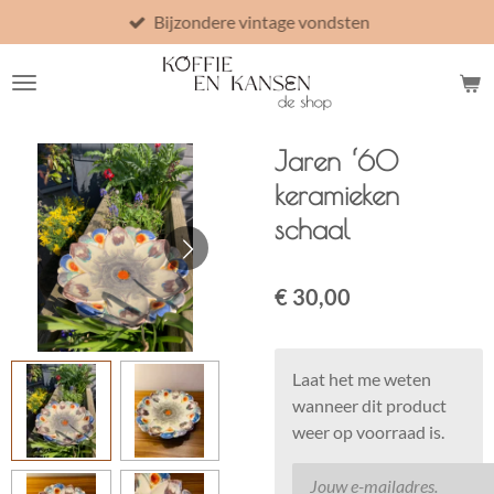
Bijzondere vintage vondsten
Ga
direct
naar
de
hoofdinhoud
Jaren ‘60
keramieken
schaal
€ 30,00
Laat het me weten
wanneer dit product
weer op voorraad is.