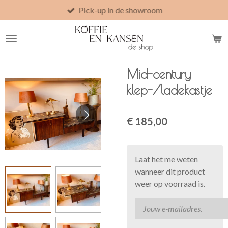
Pick-up in de showroom
Ga
direct
naar
de
hoofdinhoud
Mid-century
klep-/ladekastje
€ 185,00
Laat het me weten
wanneer dit product
weer op voorraad is.