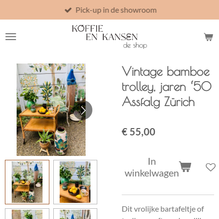
Pick-up in de showroom
Ga
direct
naar
de
hoofdinhoud
Vintage bamboe
trolley, jaren ‘50
Assfalg Zürich
€ 55,00
In
winkelwagen
Dit vrolijke bartafeltje of