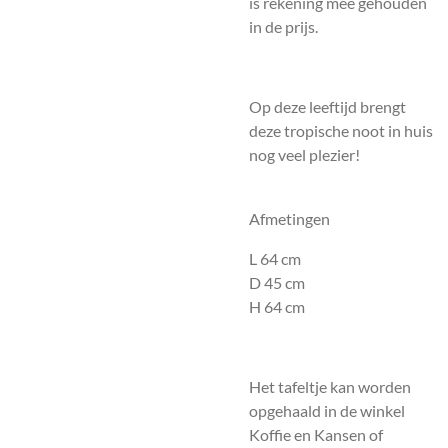
is rekening mee gehouden
in de prijs.
Op deze leeftijd brengt
deze tropische noot in huis
nog veel plezier!
Afmetingen
L 64 cm
D 45 cm
H 64 cm
Het tafeltje kan worden
opgehaald in de winkel
Koffie en Kansen of