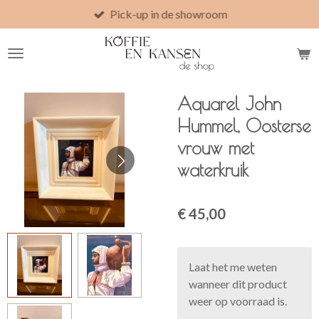
Pick-up in de showroom
Ga
direct
naar
de
hoofdinhoud
Aquarel John
Hummel, Oosterse
vrouw met
waterkruik
€ 45,00
Laat het me weten
wanneer dit product
weer op voorraad is.