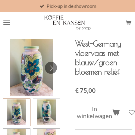
Pick-up in de showroom
Ga
direct
naar
de
hoofdinhoud
West-Germany
vloervaas met
blauw/groen
bloemen reliëf
€ 75,00
In
winkelwagen