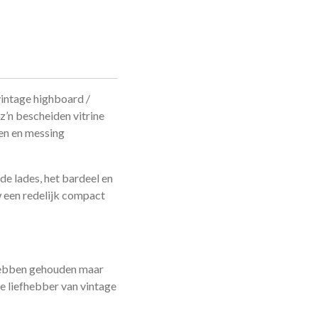
vintage highboard /
z’n bescheiden vitrine
en en messing
e lades, het bardeel en
 een redelijk compact
 hebben gehouden maar
e liefhebber van vintage