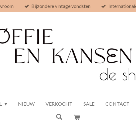
owroom
Bijzondere vintage vondsten
International
L
NIEUW
VERKOCHT
SALE
CONTACT