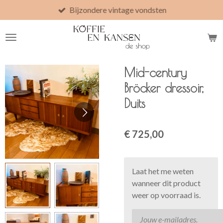
Bijzondere vintage vondsten
Ga
direct
naar
de
hoofdinhoud
Mid-century
Bröcker dressoir,
Duits
€ 725,00
Laat het me weten
wanneer dit product
weer op voorraad is.