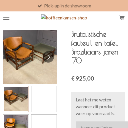
Pick-up in de showroom
Ga
direct
naar
de
Brutalistische
hoofdinhoud
fauteuil en tafel,
Braziliaans jaren
‘70
€ 925,00
Laat het me weten
wanneer dit product
weer op voorraad is.