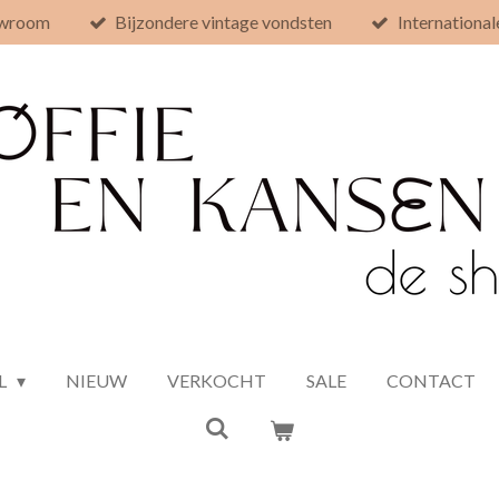
owroom
Bijzondere vintage vondsten
International
L
NIEUW
VERKOCHT
SALE
CONTACT