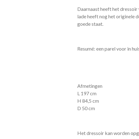
Daarnaast heeft het dressoir
lade heeft nog het originele d
goede staat.
Resumé: een parel voor in hui
Afmetingen
L 197 cm
H 84,5 cm
D 50 cm
Het dressoir kan worden opge