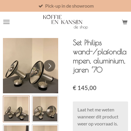
Pick-up in de showroom
Ga
direct
naar
de
hoofdinhoud
Set Philips
wand-/plafondla
mpen, aluminium,
jaren ‘70
€ 145,00
Laat het me weten
wanneer dit product
weer op voorraad is.