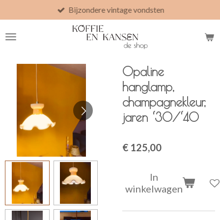
Bijzondere vintage vondsten
Ga
direct
naar
de
hoofdinhoud
Opaline
hanglamp,
champagnekleur,
jaren ‘30/‘40
€ 125,00
In
winkelwagen