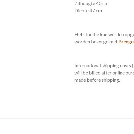
Zithoogte 40 cm
Diepte 47 cm
Het stoeltje kan worden opge
worden bezorgd
met
Brenger
International shipping costs
will be billed after online p
made before shipping.