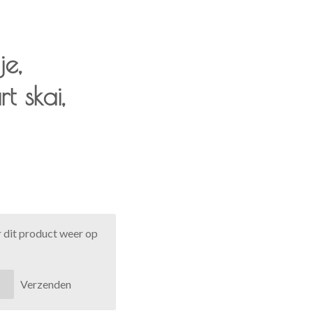
je,
t skai,
 dit product weer op
Verzenden