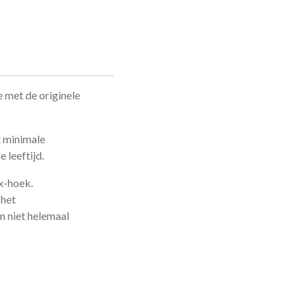
e met de originele
t minimale
 leeftijd.
x-hoek.
 het
ijn niet helemaal