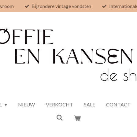
owroom
Bijzondere vintage vondsten
International
L
NIEUW
VERKOCHT
SALE
CONTACT