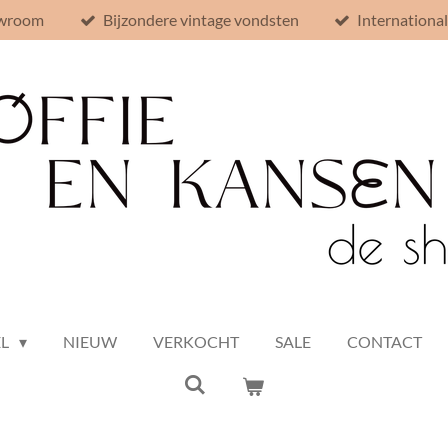
owroom
Bijzondere vintage vondsten
Internationa
EL
NIEUW
VERKOCHT
SALE
CONTACT