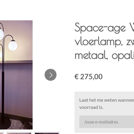
Space-age W
vloerlamp, z
metaal, opal
€ 275,00
Laat het me weten wanneer
voorraad is.