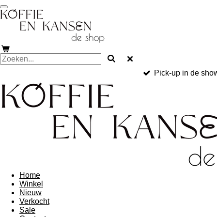
Ga
direct
naar
de
hoofdinhoud
Pick-up in de sh
Home
Winkel
Nieuw
Verkocht
Sale