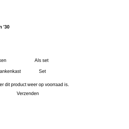
n ‘30
ken
Als set
 dit product weer op voorraad is.
Verzenden