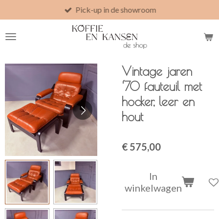
Pick-up in de showroom
Ga
direct
naar
de
hoofdinhoud
Vintage jaren
‘70 fauteuil met
hocker, leer en
hout
€ 575,00
In
winkelwagen