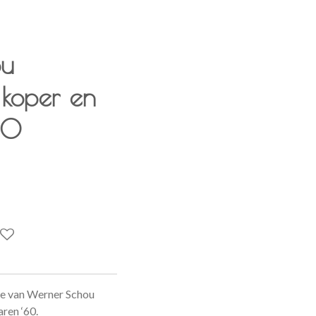
ou
 koper en
60
e van Werner Schou
aren ‘60.