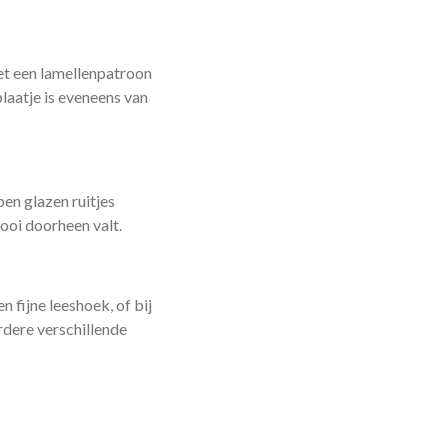
t een lamellenpatroon
laatje is eveneens van
pen glazen ruitjes
mooi doorheen valt.
n fijne leeshoek, of bij
rdere verschillende