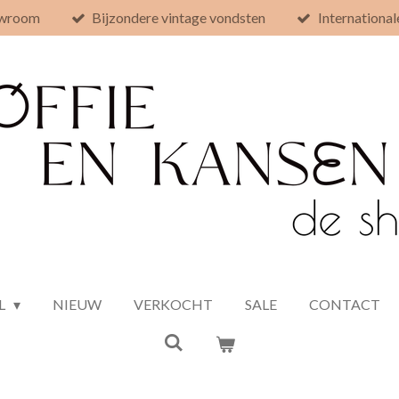
owroom
Bijzondere vintage vondsten
International
L
NIEUW
VERKOCHT
SALE
CONTACT