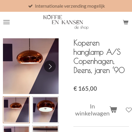
Internationale verzending mogelijk
Ga
direct
naar
de
hoofdinhoud
Koperen
hanglamp A/S
Copenhagen,
Deens, jaren ‘90
€ 165,00
In
winkelwagen